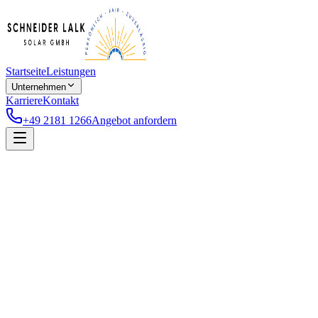
Startseite
Leistungen
Unternehmen
Karriere
Kontakt
+49 2181 1266
Angebot anfordern
Schneider-Lalk-Solar GmbH
Nikolaus-Otto-Straße 3
41515 Grevenbroich