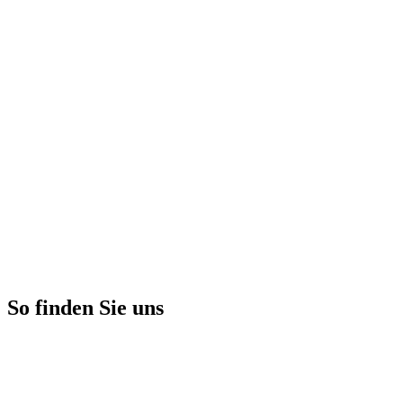
Schritt
1
von
8
13
% abgeschlossen
Privatkunde
Gewerbekunde
Zurück
Weiter
🔒 Ihre Daten werden vertraulich behandelt und nicht an Dritte
weitergegeben.
So finden Sie uns